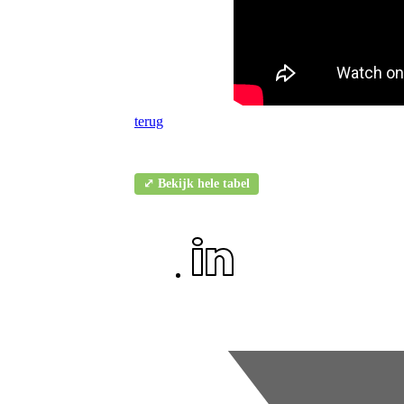
terug
⤢ Bekijk hele tabel