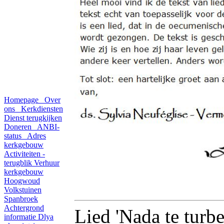
Homepage
Over
ons
Kerkdiensten
Dienst terugkijken
Doneren
ANBI-
status
Adres
kerkgebouw
Activiteiten -
terugblik
Verhuur
kerkgebouw
Hoogwoud
Volkstuinen
Spanbroek
Achtergrond
Lied 'Nada te turbe
informatie
Dlya