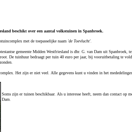
sland beschikt over een aantal volkstuinen in Spanbroek.
kstuincomplex met de toepasselijke naam
'de Toevlucht'
.
testantse gemeente Midden Westfriesland is dhr. G. van Dam uit Spanbroek, t
oot. De tuinhuur bedraagt per tuin 40 euro per jaar, bij vooruitbetaling te vol
rzonden.
incomplex. Het zijn er niet veel. Alle gegevens kunt u vinden in het mededelinge
Soms zijn er tuinen beschikbaar. Als u interesse heeft, neem dan contact op m
Dam.