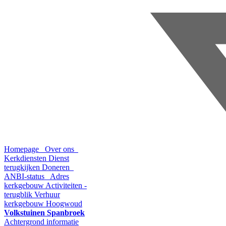
Homepage
Over ons
Kerkdiensten
Dienst
terugkijken
Doneren
ANBI-status
Adres
kerkgebouw
Activiteiten -
terugblik
Verhuur
kerkgebouw Hoogwoud
Volkstuinen Spanbroek
Achtergrond informatie