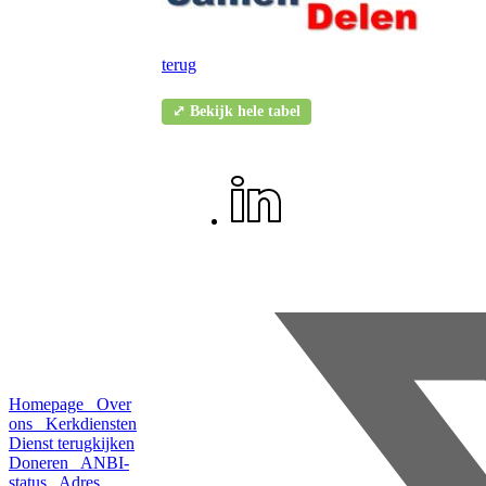
terug
⤢ Bekijk hele tabel
Homepage
Over
ons
Kerkdiensten
Dienst terugkijken
Doneren
ANBI-
status
Adres