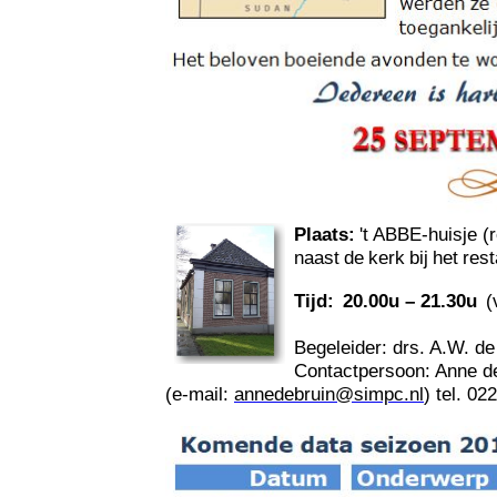
Plaats:
't
ABBE-huisje (r
naast
de
kerk
bij
het
rest
Tijd:
20.00u
–
21.30u
(
Begeleider: drs. A.W. de
Contactpersoon: Anne de
(e-mail:
annedebruin@simpc.nl
) tel. 02