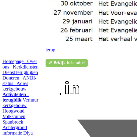
terug
Homepage
Over
⤢ Bekijk hele tabel
ons
Kerkdiensten
Dienst terugkijken
Doneren
ANBI-
status
Adres
kerkgebouw
Activiteiten -
terugblik
Verhuur
kerkgebouw
Hoogwoud
Volkstuinen
Spanbroek
Achtergrond
informatie
Dlya