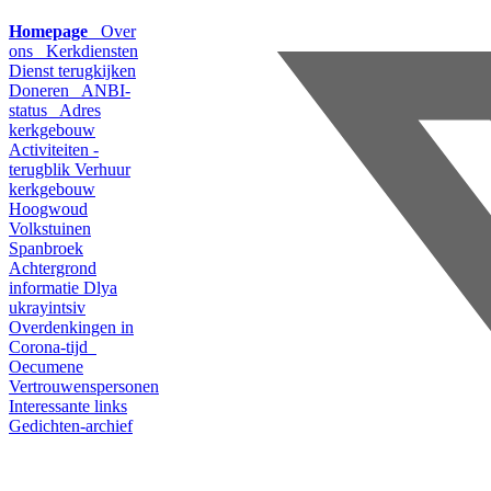
Homepage
Over
ons
Kerkdiensten
Dienst terugkijken
Doneren
ANBI-
status
Adres
kerkgebouw
Activiteiten -
terugblik
Verhuur
kerkgebouw
Hoogwoud
Volkstuinen
Spanbroek
Achtergrond
informatie
Dlya
ukrayintsiv
Overdenkingen in
Corona-tijd
Oecumene
Vertrouwenspersonen
Interessante links
Gedichten-archief