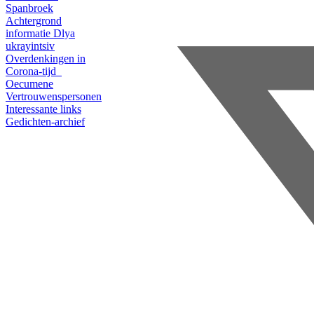
Spanbroek
Achtergrond
informatie
Dlya
ukrayintsiv
Overdenkingen in
Corona-tijd
Oecumene
Vertrouwenspersonen
Interessante links
Gedichten-archief