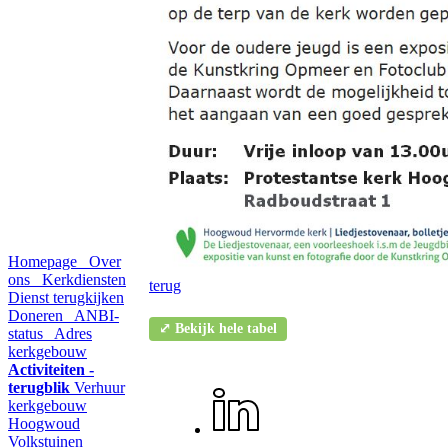
Homepage
Over
ons
Kerkdiensten
terug
Dienst terugkijken
Doneren
ANBI-
⤢ Bekijk hele tabel
status
Adres
kerkgebouw
Activiteiten -
terugblik
Verhuur
kerkgebouw
Hoogwoud
Volkstuinen