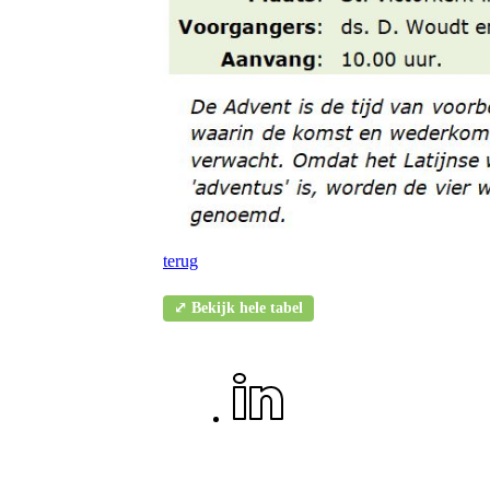
terug
⤢ Bekijk hele tabel