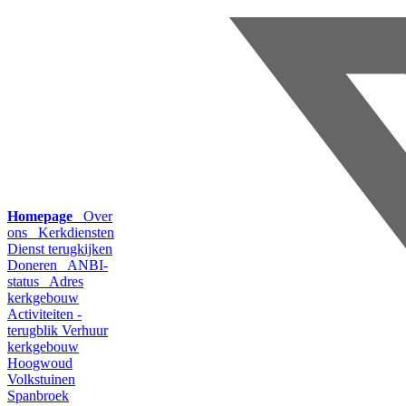
Homepage
Over
ons
Kerkdiensten
Dienst terugkijken
Doneren
ANBI-
status
Adres
kerkgebouw
Activiteiten -
terugblik
Verhuur
kerkgebouw
Hoogwoud
Volkstuinen
Spanbroek