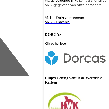
Via
de volgende link
s komt u snel bij de
ANBI-gegevens van onze gemeente.
ANBI - Kerkrentmeesters
ANBI - Diaconie
DORCAS
Klik op het logo
Hulpverlening vanuit de Westfriese
Kerken