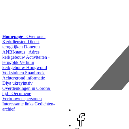
Homepage
Over ons
Kerkdiensten
Dienst
terugkijken
Doneren
ANBI-status
Adres
kerkgebouw
Activiteiten -
terugblik
Verhuur
kerkgebouw Hoogwoud
Volkstuinen Spanbroek
Achtergrond informatie
Dlya ukrayintsiv
Overdenkingen in Corona-
tijd
Oecumene
Vertrouwenspersonen
Interessante links
Gedichten-
archief