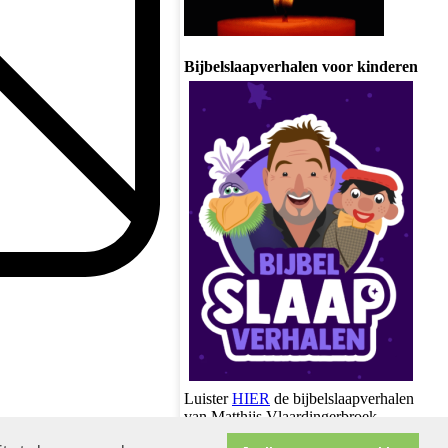
Bijbelslaapverhalen voor kinderen
Luister
HIER
de bijbelslaapverhalen
van Matthijs Vlaardingerbroek