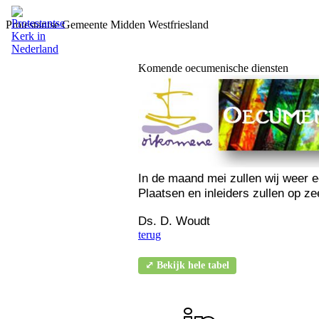
Protestantse Gemeente Midden Westfriesland
Komende oecumenische diensten
In de maand mei zullen wij weer 
Plaatsen en inleiders zullen op z
Ds. D. Woudt
terug
⤢ Bekijk hele tabel