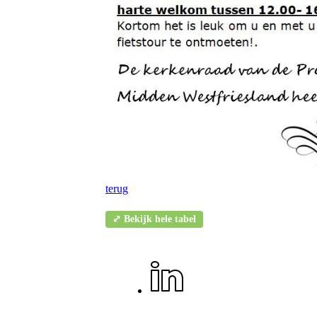
terug
⤢ Bekijk hele tabel