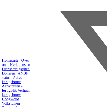
Homepage
Over
ons
Kerkdiensten
Dienst terugkijken
Doneren
ANBI-
status
Adres
kerkgebouw
Activiteiten -
terugblik
Verhuur
kerkgebouw
Hoogwoud
Volkstuinen