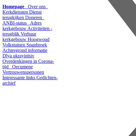
Homepage
Over ons
Kerkdiensten
Dienst
terugkijken
Doneren
ANBI-status
Adres
kerkgebouw
Activiteiten -
terugblik
Verhuur
kerkgebouw Hoogwoud
Volkstuinen Spanbroek
Achtergrond informatie
Dlya ukrayintsiv
Overdenkingen in Corona-
tijd
Oecumene
Vertrouwenspersonen
Interessante links
Gedichten-
archief