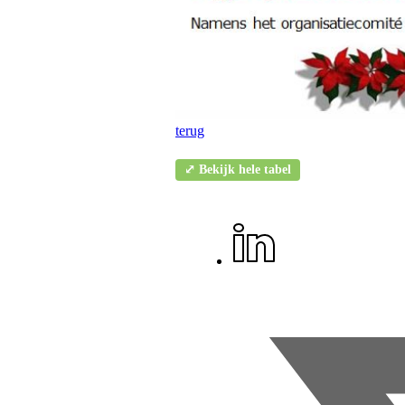
terug
⤢ Bekijk hele tabel