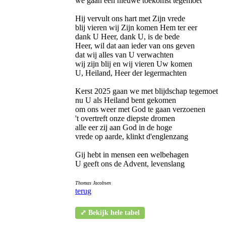
we gaan een nieuwe toekomst tegemoet
Hij vervult ons hart met Zijn vrede
blij vieren wij Zijn komen Hem ter eer
dank U Heer, dank U, is de bede
Heer, wil dat aan ieder van ons geven
dat wij alles van U verwachten
wij zijn blij en wij vieren Uw komen
U, Heiland, Heer der legermachten
Kerst 2025 gaan we met blijdschap tegemoet
nu U als Heiland bent gekomen
om ons weer met God te gaan verzoenen
't overtreft onze diepste dromen
alle eer zij aan God in de hoge
vrede op aarde, klinkt d'englenzang
Gij hebt in mensen een welbehagen
U geeft ons de Advent, levenslang
Thomas Jacobsen
terug
⤢ Bekijk hele tabel