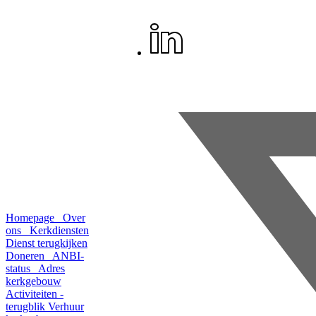
Homepage
Over
ons
Kerkdiensten
Dienst terugkijken
Doneren
ANBI-
status
Adres
kerkgebouw
Activiteiten -
terugblik
Verhuur