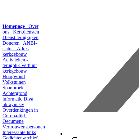
Homepage
Over
ons
Kerkdiensten
Dienst terugkijken
Doneren
ANBI-
status
Adres
kerkgebouw
Activiteiten -
terugblik
Verhuur
kerkgebouw
Hoogwoud
Volkstuinen
Spanbroek
Achtergrond
informatie
Dlya
ukrayintsiv
Overdenkingen in
Corona-tijd
Oecumene
Vertrouwenspersonen
Interessante links
Gedichten-archief