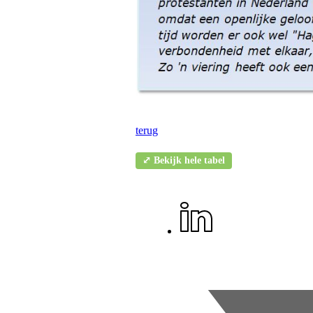
terug
⤢ Bekijk hele tabel