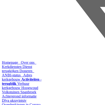
Homepage
Over ons
Kerkdiensten
Dienst
terugkijken
Doneren
ANBI-status
Adres
kerkgebouw
Activiteiten -
terugblik
Verhuur
kerkgebouw Hoogwoud
Volkstuinen Spanbroek
Achtergrond informatie
Dlya ukrayintsiv
Overdenkingen in Corona-