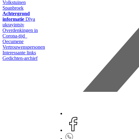
Volkstuinen
Spanbroek
Achtergrond
informatie
Dlya
ukrayintsiv
Overdenkingen in
Corona-tijd
Oecumene
Vertrouwenspersonen
Interessante links
Gedichten-archief