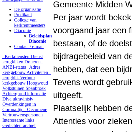
Gemeente Midden West
De organisatie
Predikant
Per jaar wordt bekek
College van
kerkrentmeesters
voorgaand jaar een f
Diaconie
Beleidsplan
Diaconie
bestaan, of de doels
Contact / e-mail
bijdragebeleid van de
Kerkdiensten
Dienst
terugkijken
Doneren
ANBI-status
Adres
hebben, dat een bijdr
kerkgebouw
Activiteiten -
terugblik
Verhuur
Tevens wordt gebruik
kerkgebouw Hoogwoud
Volkstuinen Spanbroek
uitgeeft.
Achtergrond informatie
Dlya ukrayintsiv
Overdenkingen in
Plaatselijk hebben d
Corona-tijd
Oecumene
Vertrouwenspersonen
Attenties voor zieke
Interessante links
Gedichten-archief