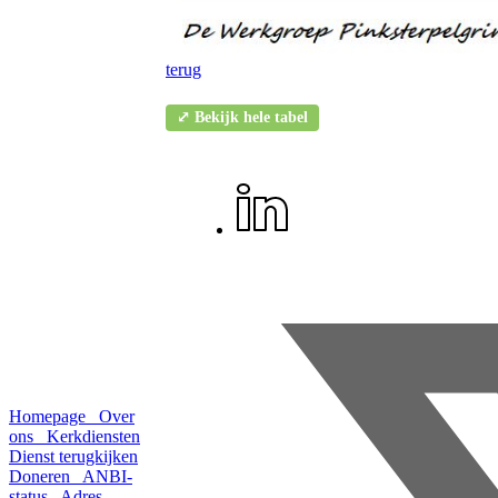
terug
⤢ Bekijk hele tabel
Homepage
Over
ons
Kerkdiensten
Dienst terugkijken
Doneren
ANBI-
status
Adres