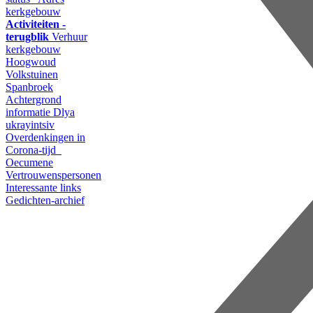
kerkgebouw
Activiteiten -
terugblik
Verhuur
kerkgebouw
Hoogwoud
Volkstuinen
Spanbroek
Achtergrond
informatie
Dlya
ukrayintsiv
Overdenkingen in
Corona-tijd
Oecumene
Vertrouwenspersonen
Interessante links
Gedichten-archief