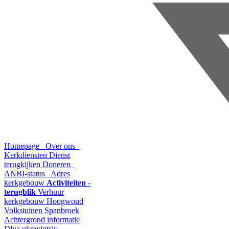
Homepage
Over ons
Kerkdiensten
Dienst
terugkijken
Doneren
ANBI-status
Adres
kerkgebouw
Activiteiten -
terugblik
Verhuur
kerkgebouw Hoogwoud
Volkstuinen Spanbroek
Achtergrond informatie
Dlya ukrayintsiv