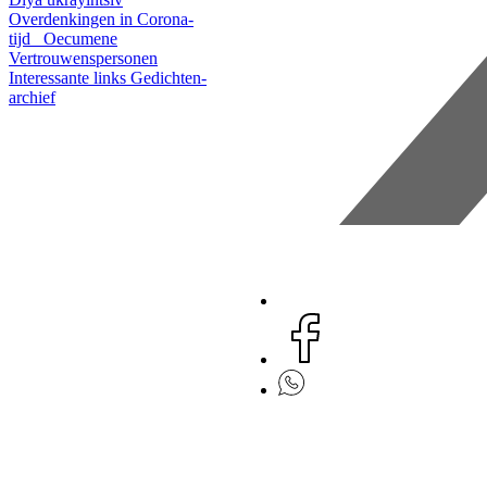
Overdenkingen in Corona-
tijd
Oecumene
Vertrouwenspersonen
Interessante links
Gedichten-
archief