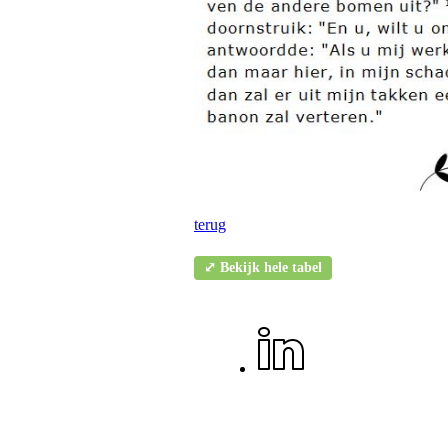
terug
⤢ Bekijk hele tabel