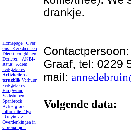
drankje.
Homepage
Over
Contactpersoon:
ons
Kerkdiensten
Dienst terugkijken
Doneren
ANBI-
Graaf,
tel:
0229 5
status
Adres
kerkgebouw
mail:
annedebruin
Activiteiten -
terugblik
Verhuur
kerkgebouw
Hoogwoud
Volkstuinen
Volgende data:
Spanbroek
Achtergrond
informatie
Dlya
ukrayintsiv
Overdenkingen in
Corona-tijd