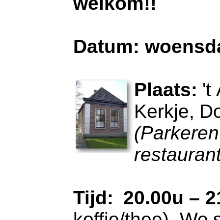
welkom!!
Datum: woensda
Plaats:
't
Kerkje,
Do
(Parkeren
restauran
Tijd:
20.00u
–
2
koffie/thee).
We