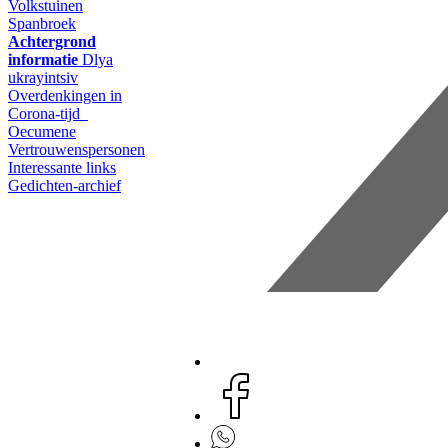
Volkstuinen
Spanbroek
Achtergrond
informatie
Dlya
ukrayintsiv
Overdenkingen in
Corona-tijd
Oecumene
Vertrouwenspersonen
Interessante links
Gedichten-archief