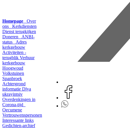
Homepage
Over
ons
Kerkdiensten
Dienst terugkijken
Doneren
ANBI-
status
Adres
kerkgebouw
Activiteiten -
terugblik
Verhuur
kerkgebouw
Hoogwoud
Volkstuinen
Spanbroek
Achtergrond
informatie
Dlya
ukrayintsiv
Overdenkingen in
Corona-tijd
Oecumene
Vertrouwenspersonen
Interessante links
Gedichten-archief