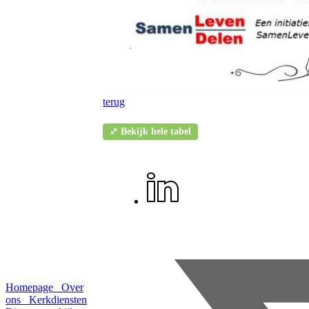
terug
⤢ Bekijk hele tabel
Homepage
Over
ons
Kerkdiensten