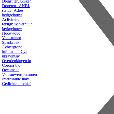
Dienst terugkijken
Doneren
ANBI-
status
Adres
kerkgebouw
Activiteiten -
terugblik
Verhuur
kerkgebouw
Hoogwoud
Volkstuinen
Spanbroek
Achtergrond
informatie
Dlya
ukrayintsiv
Overdenkingen in
Corona-tijd
Oecumene
Vertrouwenspersonen
Interessante links
Gedichten-archief