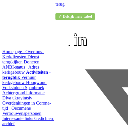
terug
⤢ Bekijk hele tabel
Homepage
Over ons
Kerkdiensten
Dienst
terugkijken
Doneren
ANBI-status
Adres
kerkgebouw
Activiteiten -
terugblik
Verhuur
kerkgebouw Hoogwoud
Volkstuinen Spanbroek
Achtergrond informatie
Dlya ukrayintsiv
Overdenkingen in Corona-
tijd
Oecumene
Vertrouwenspersonen
Interessante links
Gedichten-
archief