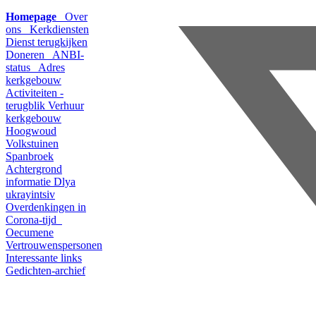
Homepage
Over
ons
Kerkdiensten
Dienst terugkijken
Doneren
ANBI-
status
Adres
kerkgebouw
Activiteiten -
terugblik
Verhuur
kerkgebouw
Hoogwoud
Volkstuinen
Spanbroek
Achtergrond
informatie
Dlya
ukrayintsiv
Overdenkingen in
Corona-tijd
Oecumene
Vertrouwenspersonen
Interessante links
Gedichten-archief