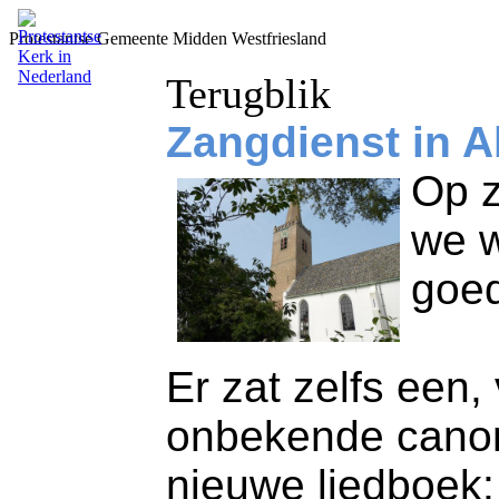
Protestantse Gemeente Midden Westfriesland
Terugblik
Zangdienst in 
Op z
we w
goed
Er zat zelfs een
onbekende canon
nieuwe liedboek: 