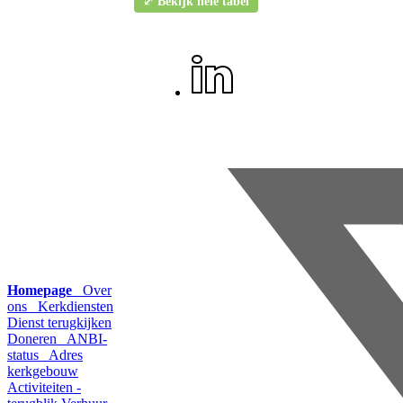
⤢ Bekijk hele tabel
Homepage
Over
ons
Kerkdiensten
Dienst terugkijken
Doneren
ANBI-
status
Adres
kerkgebouw
Activiteiten -