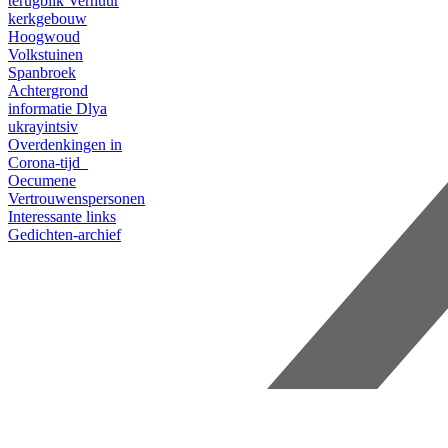
terugblik
Verhuur
kerkgebouw
Hoogwoud
Volkstuinen
Spanbroek
Achtergrond
informatie
Dlya
ukrayintsiv
Overdenkingen in
Corona-tijd
Oecumene
Vertrouwenspersonen
Interessante links
Gedichten-archief