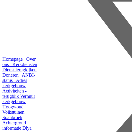
Homepage
Over
ons
Kerkdiensten
Dienst terugkijken
Doneren
ANBI-
status
Adres
kerkgebouw
Activiteiten -
terugblik
Verhuur
kerkgebouw
Hoogwoud
Volkstuinen
Spanbroek
Achtergrond
informatie
Dlya