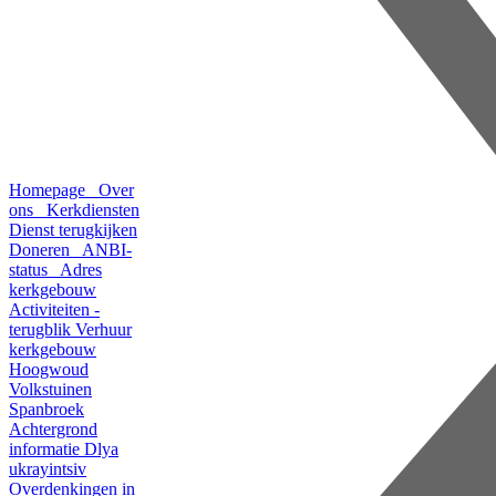
Homepage
Over
ons
Kerkdiensten
Dienst terugkijken
Doneren
ANBI-
status
Adres
kerkgebouw
Activiteiten -
terugblik
Verhuur
kerkgebouw
Hoogwoud
Volkstuinen
Spanbroek
Achtergrond
informatie
Dlya
ukrayintsiv
Overdenkingen in