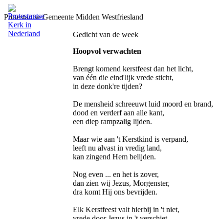
Protestantse Gemeente Midden Westfriesland
Gedicht van de week
Hoopvol verwachten
Brengt komend kerstfeest dan het licht,
van één die eind'lijk vrede sticht,
in deze donk're tijden?
De mensheid schreeuwt luid moord en brand,
dood en verderf aan alle kant,
een diep rampzalig lijden.
Maar wie aan 't Kerstkind is verpand,
leeft nu alvast in vredig land,
kan zingend Hem belijden.
Nog even ... en het is zover,
dan zien wij Jezus, Morgenster,
dra komt Hij ons bevrijden.
Elk Kerstfeest valt hierbij in 't niet,
vrede door Jezus in 't verschiet,