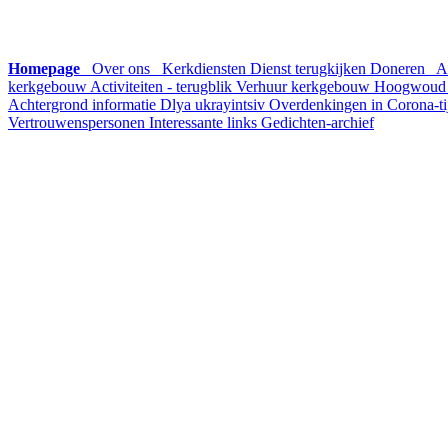
Homepage
Over ons
Kerkdiensten
Dienst terugkijken
Doneren
A
kerkgebouw
Activiteiten - terugblik
Verhuur kerkgebouw Hoogwou
Achtergrond informatie
Dlya ukrayintsiv
Overdenkingen in Corona-t
Vertrouwenspersonen
Interessante links
Gedichten-archief